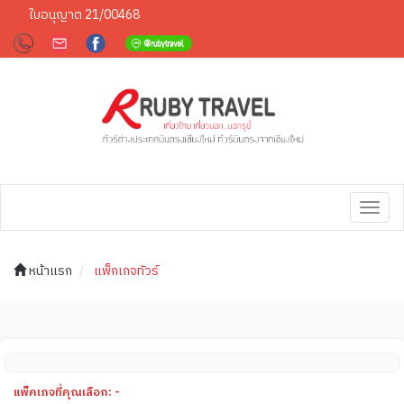
ใบอนุญาต 21/00468
Toggl
navig
หน้าแรก
แพ็กเกจทัวร์
แพ็คเกจที่คุณเลือก: -