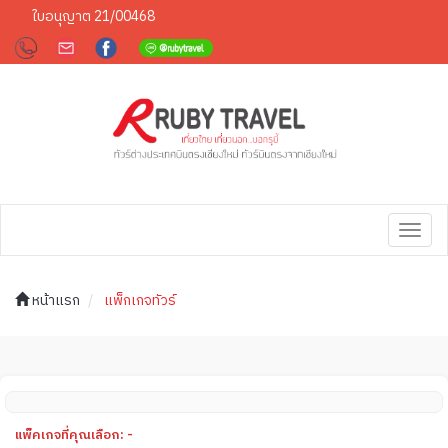
ใบอนุญาต 21/00468
Toggl
navig
หน้าแรก
แพ็กเกจทัวร์
แพ็คเกจที่คุณเลือก: -