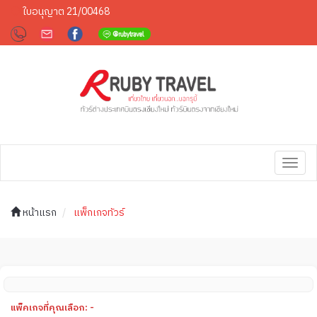
ใบอนุญาต 21/00468
Toggl
navig
หน้าแรก
แพ็กเกจทัวร์
แพ็คเกจที่คุณเลือก: -